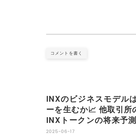
コメントを書く
INXのビジネスモデル
ーを生むか📈 他取引所
INXトークンの将来予測に
2025
-
06
-
17