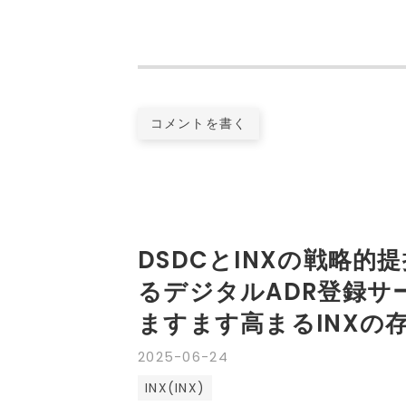
コメントを書く
DSDCとINXの戦略的
るデジタルADR登録サー
ますます高まるINXの存
2025
-
06
-
24
INX(INX)