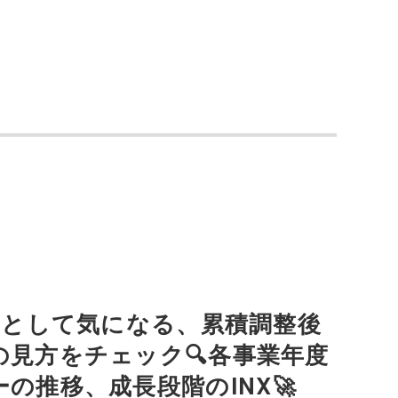
る
資として気になる、累積調整後
見方をチェック🔍各事業年度
の推移、成長段階のINX🚀